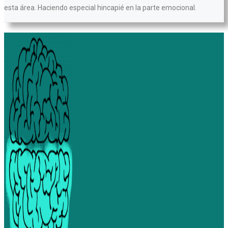
esta área. Haciendo especial hincapié en la parte emocional.